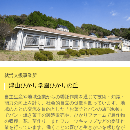
就労支援事業所
津山ひかり学園ひかりの丘
自主生産や地域企業からの委託作業を通じて技術・知識・
能力の向上を計り、社会的自立の促進を図っています。地
域の方との交流を目的とした「お菓子とパンの店Tétoté」
でパン・焼き菓子の製造販売や、ひかりファームで農作物
の収穫、花、苗作り、またフルーツキャップなどの委託作
業を行っています。働くことの喜びと生きがいを感じなが