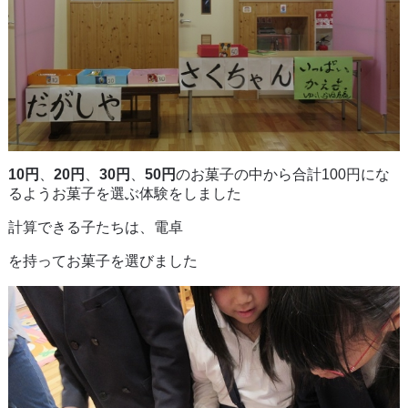
10円
、
20円
、
30円
、
50円
のお菓子の中から合計100円にな
るようお菓子を選ぶ体験をしました
計算できる子たちは、電卓
を持ってお菓子を選びました