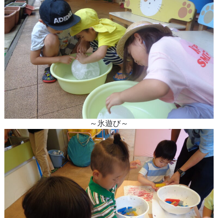
～氷遊び～