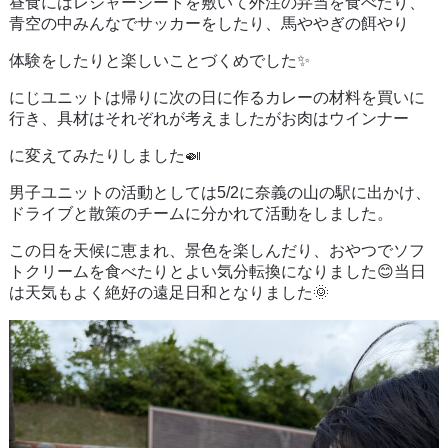
昼食にはレジャーシートを敷いて外注の弁当を食べたり、
青空の中みんなでサッカーをしたり、馬ややぎの餌やり
体験をしたりと楽しいことづくめでした✨
にじユニットは帰りに次の日に作るカレーの材料を買いに
行き、具材はそれぞれが考えましたがお肉はウインナー
に変えてみたりしました🍛
男子ユニットの活動としては5/2に奈義の山の駅に出かけ、
ドライブと散策のチームに分かれて活動をしました。
この日を天候に恵まれ、景色を楽しんだり、おやつでソフ
トクリームを食べたりとよい気分転換になりました😊当日
は天気もよく絶好の遠足日和となりました🌞