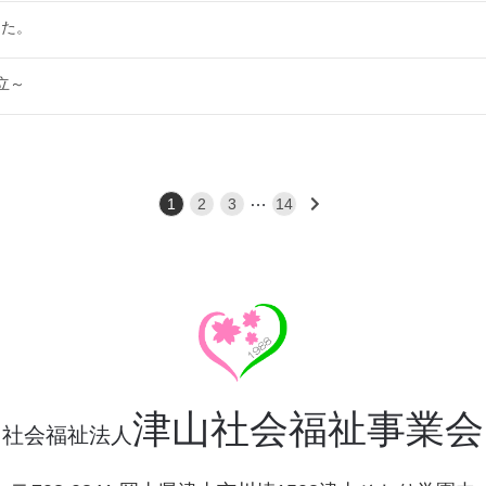
した。
立～
…
1
2
3
14
津山社会福祉事業会
社会福祉法人