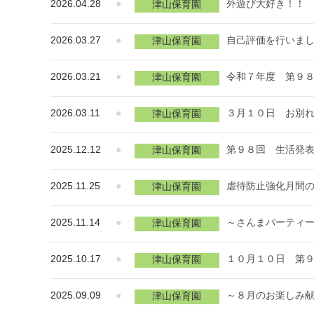
2026.04.28
●
外遊び大好き！！
津山保育園
2026.03.27
●
自己評価を行いま
津山保育園
2026.03.21
●
令和７年度 第９
津山保育園
2026.03.11
●
３月１０日 お別
津山保育園
2025.12.12
●
第９８回 生活発
津山保育園
2025.11.25
●
虐待防止強化月間
津山保育園
2025.11.14
●
～さんまパーティ
津山保育園
2025.10.17
●
１０月１０日 第
津山保育園
2025.09.09
●
～８月のお楽しみ
津山保育園