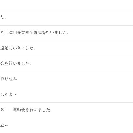
した。
８回 津山保育園卒園式を行いました。
れ遠足にいきました。
表会を行いました。
の取り組み
ーしたよ～
９８回 運動会を行いました。
献立～