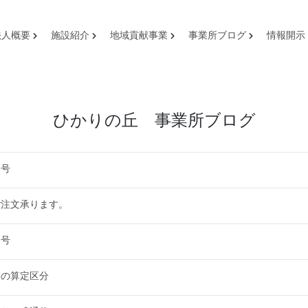
法人概要
施設紹介
地域貢献事業
事業所ブログ
情報開示
ひかりの丘 事業所ブログ
月号
ご注文承ります。
月号
酬の算定区分