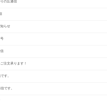
かりの丘通信
信
お知らせ
月号
通信
のご注文承ります！
信です。
通信です。
信