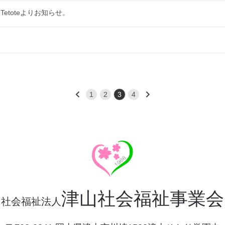
etoteよりお知らせ。
1
2
3
4
津山社会福祉事業会
社会福祉法人